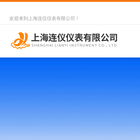
欢迎来到
上海连仪仪表有限公司
！