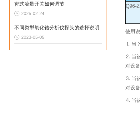
靶式流量开关如何调节
Q96-Z
2025-02-24
不同类型氧化锆分析仪探头的选择说明
使用
2023-05-05
⒈ 当
⒉ 当
对设
⒊ 当
对设
⒋ 