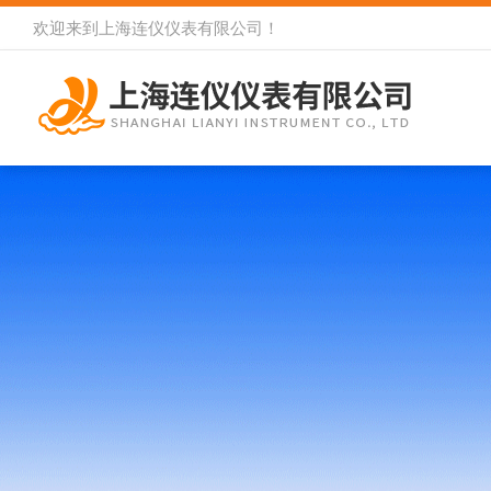
欢迎来到
上海连仪仪表有限公司
！