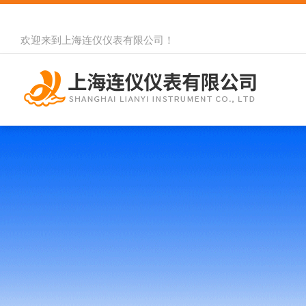
欢迎来到
上海连仪仪表有限公司
！