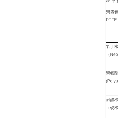
衬 里 
聚四
PTFE
氯丁
（Neo
聚氨
(Polyu
耐酸
（硬