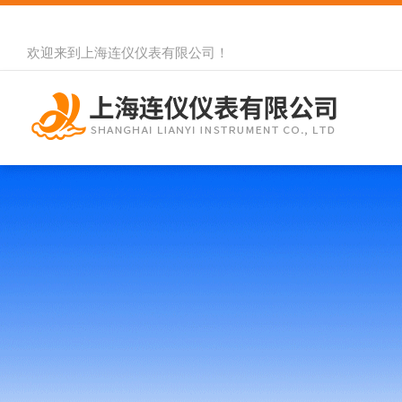
欢迎来到
上海连仪仪表有限公司
！