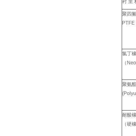
衬 里 
聚四
PTFE
氯丁
（Neo
聚氨
(Polyu
耐酸
（硬