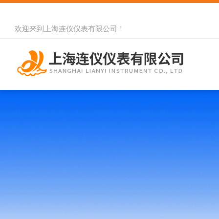
欢迎来到
上海连仪仪表有限公司
！