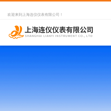
欢迎来到
上海连仪仪表有限公司
！