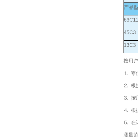
产品
63C1
45C3
13C3
按用
⒈ 
⒉ 
⒊ 按
⒋ 
⒌ 在
测量