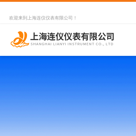
欢迎来到
上海连仪仪表有限公司
！