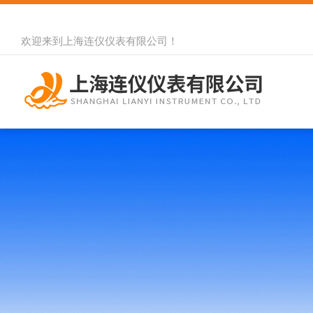
欢迎来到
上海连仪仪表有限公司
！