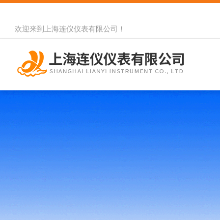
欢迎来到
上海连仪仪表有限公司
！