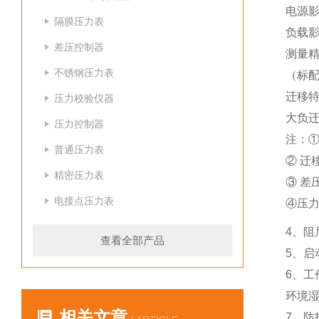
电源影响
隔膜压力表
负载
差压控制器
测量精
不锈钢压力表
（标配
迁移特
压力校验仪器
大负迁
压力控制器
注：①
普通压力表
② 迁
精密压力表
③ 差
电接点压力表
④压
4、阻
查看全部产品
5、启
6、工
环境湿
相关文章
7、防