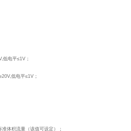
,低电平≤1V；
0V,低电平≤1V；
应最大标准体积流量（该值可设定）；