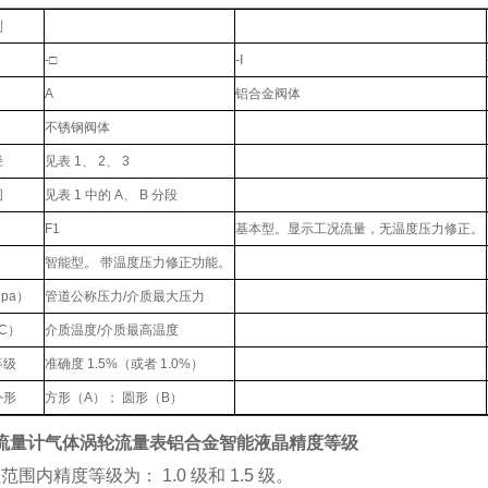
制
-□
-Ⅰ
A
铝合金阀体
不锈钢阀体
径
见表 1、 2、 3
围
见表 1 中的 A、 B 分段
F1
基本型。显示工况流量，无温度压力修正。
智能型。 带温度压力修正功能。
pa）
管道公称压力/介质最大压力
C）
介质温度/介质最高温度
等级
准确度 1.5%（或者 1.0%）
外形
方形（A）； 圆形（B）
流量计气体涡轮流量表铝合金智能液晶
精度等级
范围内精度等级为： 1.0 级和 1.5 级。