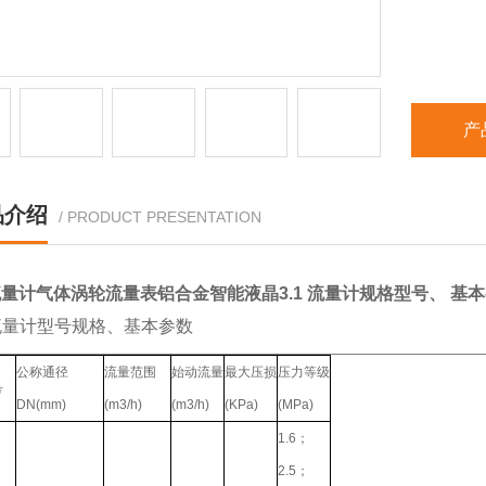
产
品介绍
/ PRODUCT PRESENTATION
流量计气体涡轮流量表铝合金智能液晶
3.1 流量计规格型号、 基
 流量计型号规格、基本参数
公称通径
流量范围
始动流量
最大压损
压力等级
号
DN(mm)
(m3/h)
(m3/h)
(KPa)
(MPa)
1.6；
2.5；