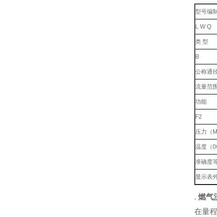
型号编
L W Q
类 型
B
公称通
流量范
功能
F2
压力（M
温度（0
准确度
显示表
.
燃气
在量程