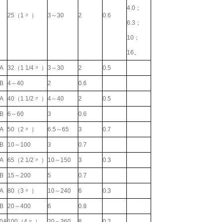
4.0；
25（1〃 ）
3～30
2
0.6
6.3；
10；
16。
A
32（1 1/4〃 ）
3～30
2
0.5
B
4～40
2
0.6
A
40（1 1/2〃 ）
4～40
2
0.5
B
6～60
3
0.6
A
50（2〃 ）
6.5～65
3
0.7
B
10～100
3
0.7
A
65（2 1/2〃 ）
10～150
3
0.3
B
15～200
5
0.7
A
80（3〃 ）
10～240
6
0.3
B
20～400
6
0.8
0A
100（4〃 ）
20～360
8
0.2