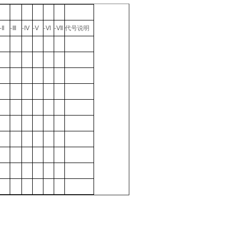
-Ⅱ
-Ⅲ
-Ⅳ
-Ⅴ
-Ⅵ
-Ⅶ
代号说明