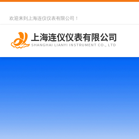
欢迎来到
上海连仪仪表有限公司
！