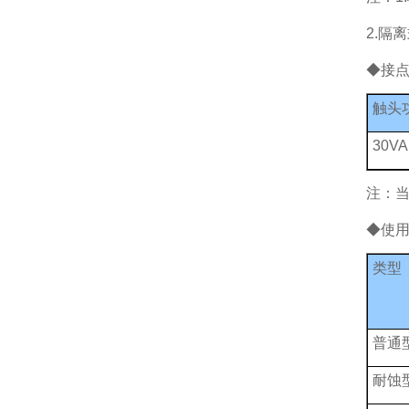
2.隔
◆接
触头
30V
注：当
◆使
类型
普通
耐蚀