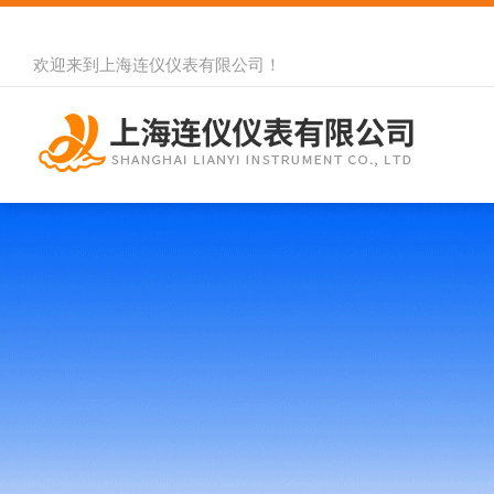
欢迎来到
上海连仪仪表有限公司
！