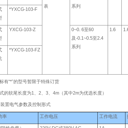
表
系列
式
*YXCG-103-F
型
式
YXCG-103-Z
0~0. 6至60
1.6
1.
型
及-0.1~0.5至2.4
系列
式
*YXCG-103-FZ
抗
.标有“*"的型号暂限于特殊订货
离式的软尾长度为1、2、3、4m（其中2m为优选长度）
点装置电气参数及控制形式
功率
工作电压
工作电流