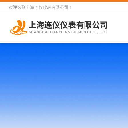
欢迎来到
上海连仪仪表有限公司
！