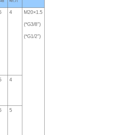
6
4
M20×1.5
(*G3/8″)
(*G1/2″)
5
4
6
5