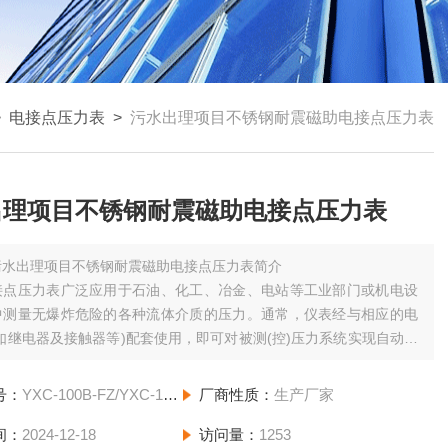
>
电接点压力表
>
污水出理项目不锈钢耐震磁助电接点压力表
出理项目不锈钢耐震磁助电接点压力表
污水出理项目不锈钢耐震磁助电接点压力表简介
接点压力表广泛应用于石油、化工、冶金、电站等工业部门或机电设
中测量无爆炸危险的各种流体介质的压力。通常，仪表经与相应的电
如继电器及接触器等)配套使用，即可对被测(控)压力系统实现自动控
(报警)的目的。
号：
YXC-100B-FZ/YXC-150B-FZ
厂商性质：
生产厂家
间：
2024-12-18
访问量：
1253