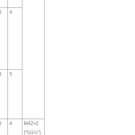
6
4
6
5
6
4
M42×2
(*G1¼″)