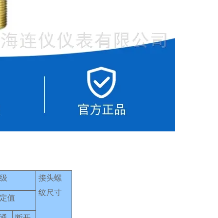
级
接头螺
纹尺寸
定值
通
断开