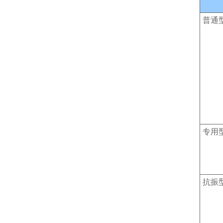
普通
专用
抗振