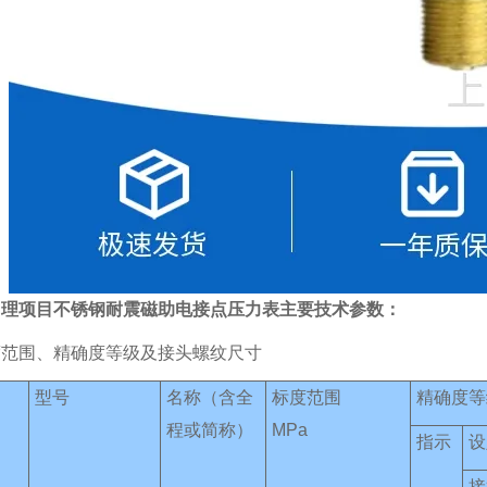
出理项目不锈钢耐震磁助电接点压力表
主要技术参数：
度范围、精确度等级及接头螺纹尺寸
型号
名称（含全
标度范围
精确度等
程或简称）
MPa
指示
设
接