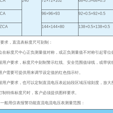
ZCA
240°
72×72×102
68+0.5×68+0.5
ZCA
96×96×93
92+0.5×92+0.5
-ZCA
144×144×80
138+0.5×138+0.5
户要求，直流表标度尺可刻制：
零位在标度尺中心正负测量值对称，或正负测量值不对称引起零位
根据用户要求，标度尺中刻制警示红线、安全范围值绿线，或带状
用户需要可提供用来调节设定值的红色指示针。
根据用户要求，也可以定制直流电压表起始段区域压缩刻度，放大
订制特殊标度尺时，客户必须提供图样要求。
自一船用仪表报警功能直流电流电压表测量范围：