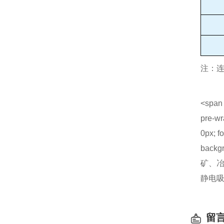
注：连
<span 
pre-wr
0px; fo
backg
矿、
静电
留