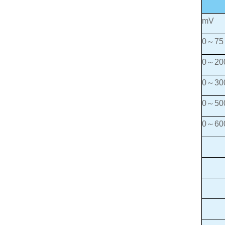
mV
0～75
0～20
0～30
0～50
0～60