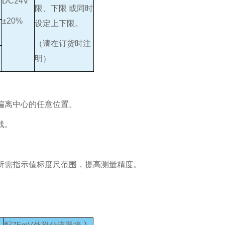
DC24V
限、下限 或同时
±20%
设定上下限。
（请在订货时注
明）
偏离中心的任意位置。
线。
所需指示值标度尺范围，提高测量精度。