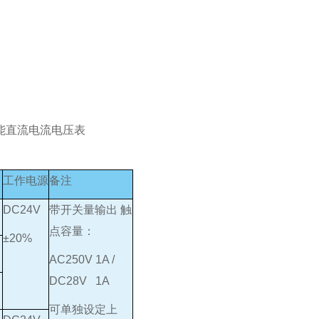
工作电源
备注
DC24V
带开关量输出 触
点容量：
±20%
AC250V 1A /
DC28V 1A
可单独设定上