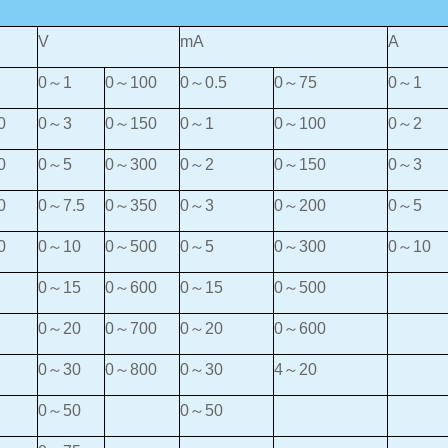
V
mA
A
0～1
0～100
0～0.5
0～75
0～1
0
0～3
0～150
0～1
0～100
0～2
0
0～5
0～300
0～2
0～150
0～3
0
0～7.5
0～350
0～3
0～200
0～5
0
0～10
0～500
0～5
0～300
0～10
0～15
0～600
0～15
0～500
0～20
0～700
0～20
0～600
0～30
0～800
0～30
4～20
0～50
0～50