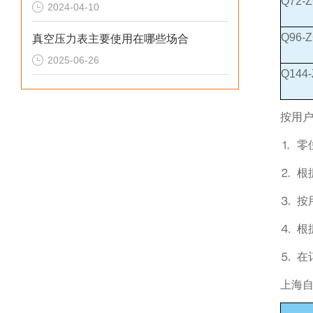
Q72-
2024-04-10
Q96-
真空压力表主要使用在哪些场合
2025-06-26
Q144
按用
⒈ 
⒉ 
⒊ 按
⒋ 
⒌ 在
上海