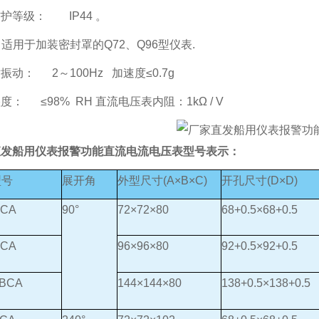
护等级： IP44 。
6：适用于加装密封罩的Q72、Q96型仪表.
振动： 2～100Hz 加速度≤0.7g
度： ≤98% RH 直流电压表内阻：1kΩ / V
直发船用仪表报警功能直流电流电压表
型号表示：
型号
展开角
外型尺寸(A×B×C)
开孔尺寸(D×D)
BCA
90°
72×72×80
68+0.5×68+0.5
BCA
96×96×80
92+0.5×92+0.5
-BCA
144×144×80
138+0.5×138+0.5