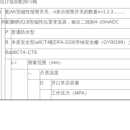
位计底部配排污阀
n
配
AK
型磁性报警开关，
n
表示报警开关的数量
n=1.2.3……..
R
配捆绑式
LB
型磁性位置变送器，输出二线制
4~20mADC
P
普通防水型
B
本质安全型
iaIICT4
配
DFA-3100
齐纳安全栅（
GY00189
）
,
Bd
dIICT4~CT6
L=
测量范围（
mm
）
-..
介质温度
D
开口常压容量
工作压力（
MPA
）