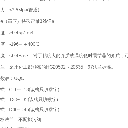
压力：
≤2.5Mpa(
普通
)
pa
（高压）特殊定做
32MPa
密度：
≥0.45g/cm3
温度：
-196
～＋
400℃
粘度：
≤0.4Pa·S
，对于粘度大的介质或温度低时易结晶的介质，
法兰：采用化工部颁布的
HG20592
～
20635
－
97
法兰标准。
参数表：
UQC-
式：
C10~C18(
该格只填数字
)
式：
T30~T35(
该格只填数字
)
式：
D40~D45(
该格只填数字
)
板法兰，不配排污阀