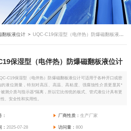
磁翻板液位计
>
UQC-C19保湿型（电伴热）防爆磁翻板液位计
-C19保湿型（电伴热）防爆磁翻板液位计
UQC-C19保湿型（电伴热）防爆磁翻板液位计可适用于各种开口或密
内的液位测量，特别对高压、高温、高粘度、强腐蚀性介质更显其*
于被测介质与指示器*隔离，所以它比传统的板式、管式液位计具有更
靠性、安全性和实用性。
号：
厂商性质：
生产厂家
间：
2025-07-28
访问量：
800