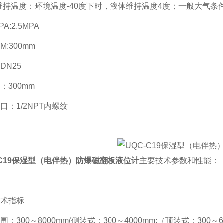
高维持温度：环境温度-40度下时，液体维持温度4度；一般大气条件
A:2.5MPA
M:300mm
DN25
：300mm
口：1/2NPT内螺纹
-C19保湿型（电伴热）防爆磁翻板液位计
主要技术参数和性能：
技术指标
范围：
300
～
8000mm(
侧装式：
300
～
4000mm;
（顶装式：
300
～