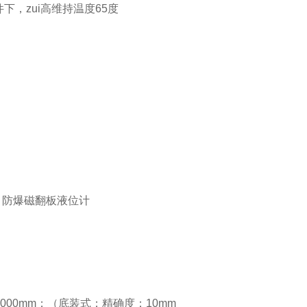
下，zui高维持温度65度
6000mm
；（底装式；精确度：
10mm