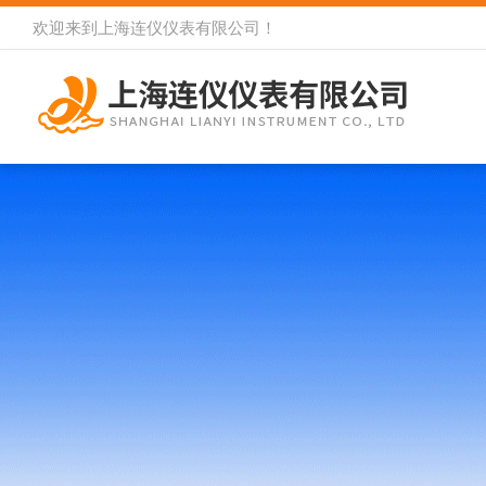
欢迎来到
上海连仪仪表有限公司
！