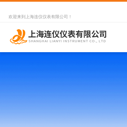
欢迎来到
上海连仪仪表有限公司
！