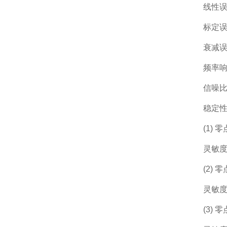
线性误
标定误差
衰减误
频率响
信噪比
稳定性
(1) 
灵敏度温
(2) 零
灵敏度漂
(3) 