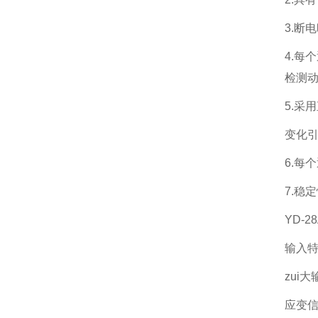
3.断
4.每
检测
5.采
变化
6.每
7.稳
YD-
输入
zui大
应变信号