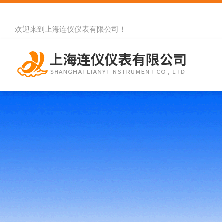
欢迎来到
上海连仪仪表有限公司
！