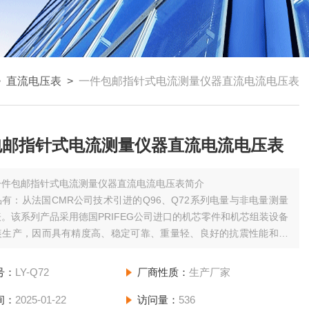
>
直流电压表
>
一件包邮指针式电流测量仪器直流电流电压表
包邮指针式电流测量仪器直流电流电压表
一件包邮指针式电流测量仪器直流电流电压表简介
有：从法国CMR公司技术引进的Q96、Q72系列电量与非电量测量
。该系列产品采用德国PRIFEG公司进口的机芯零件和机芯组装设备
装生产，因而具有精度高、稳定可靠、重量轻、良好的抗震性能和抗
能力等特点。引进产品符合IEC国际标准、并获得法国BV船级社和
S船级社认可证书。
号：
LY-Q72
厂商性质：
生产厂家
间：
2025-01-22
访问量：
536