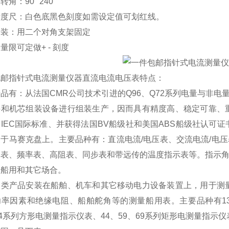
角：90° 240°
标度尺：白色底黑色刻度如需设定值可划红线。
安装：用二个对角支架固定
量限可定做+ - 刻度
包邮指针式电流测量仪器直流电流电压表特点：
品有：从法国CMR公司技术引进的Q96、Q72系列电量与非电
件和机芯组装设备进行组装生产，因而具有精度高、稳定可靠、
IEC国际标准、并获得法国BV船级社和美国ABS船级社认可
于马赛克盘上。主要品种有：直流电流/电压表、交流电流/电压
表、频率表、高阻表、同步表和带远传的温度指示表等。指示角度
于船用和其它场合。
大类产品安装在船舶、机车和其它移动电力设备装置上，用于测
率因素和绝缘电阻、船舶舵角等的测量船用表。主要品种有13、4
84系列方形电测量指示仪表、44、59、69系列矩形电测量指示