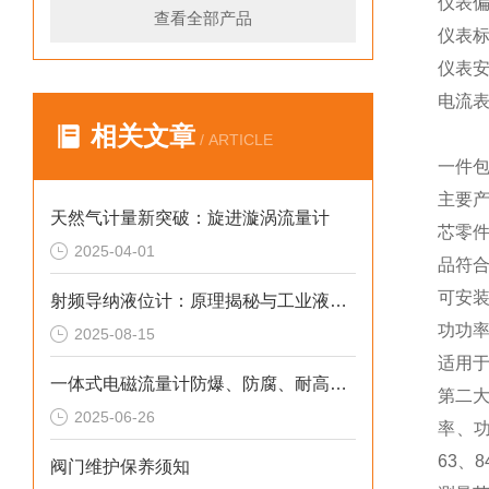
仪表偏转
查看全部产品
仪表
仪表
电流表
相关文章
/ ARTICLE
一件
主要产
天然气计量新突破：旋进漩涡流量计
芯零
2025-04-01
品符合
可安装
射频导纳液位计：原理揭秘与工业液位测量的精准之道
功功率
2025-08-15
适用
一体式电磁流量计防爆、防腐、耐高温的工况适应性
第二
2025-06-26
率、功
63、
阀门维护保养须知