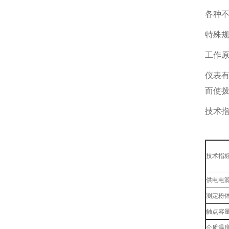
各种
特殊
工作
仪表
而使
技术
技术指
供电电
测定粉
触点容
介质温