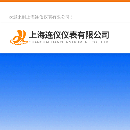
欢迎来到
上海连仪仪表有限公司
！