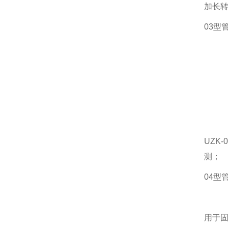
加长
03型
UZK
测；
04型
用于