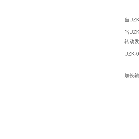
当UZ
当UZ
转动发
UZK
加长