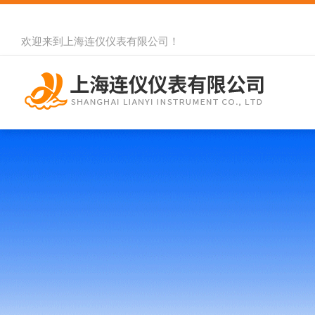
欢迎来到
上海连仪仪表有限公司
！