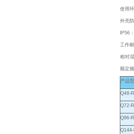
使用环
外壳防
IP5
工作耐
相对湿
额定频
产品
Q48-
Q72-
Q96-
Q144