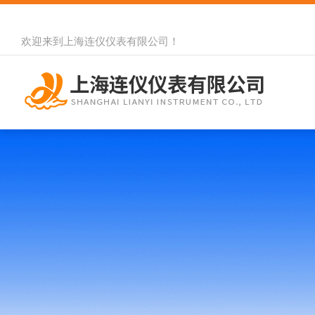
欢迎来到
上海连仪仪表有限公司
！