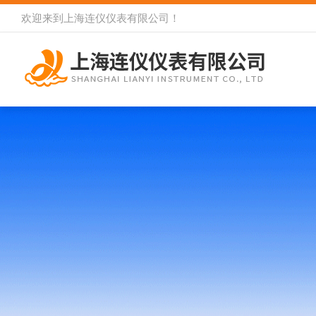
欢迎来到
上海连仪仪表有限公司
！