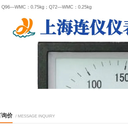
Q96—WMC：0.75kg；Q72—WMC：0.25kg
言询价
/ MESSAGE INQUIRY