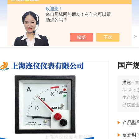
欢迎您！
来自局域网的朋友！有什么可以帮
助您的吗？
我的位置：
首页
>
产品展示
>
国产
描述：
型 号：Q
生产地
已获点击
简单介
Q72-
产品型
特性：
精度：1
更新时