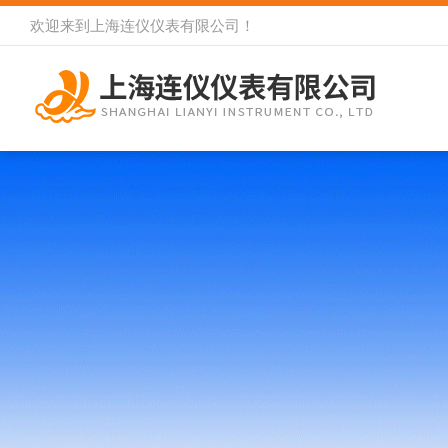
欢迎来到
上海连仪仪表有限公司
！