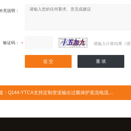
901是一款功能*，机箱小巧的经济型智能电量测量仪，除基本
补充说明：
，适合生产线批量使用。
显示电压、电流、功率/功率因数/频率；电流和功率上、
双报警
量程切换
验证码：
请输入计算结果（填
50V/300V
2A/20A
20A×300V
数：0～±1.000
5Hz～65Hz
.4%读数 0.1%量程 1字）
篇：
Q144-YTCA支持定制变送输出过载保护直流电流仪表
功率是指瞬时功率在一个周期内的积分的平均值，因此，有功功
电压为u(t)，瞬时电流为i(t)，瞬时功率为p(t)，则:
功率为P，则: