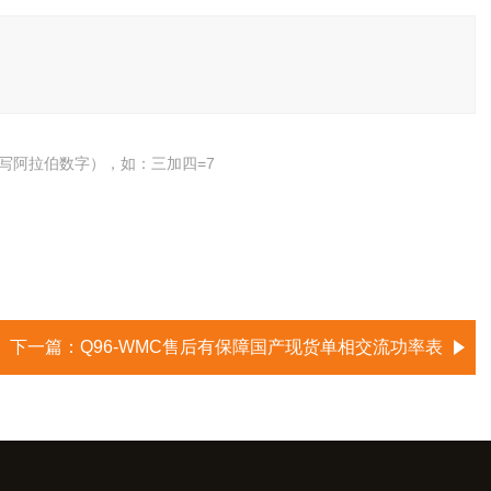
的工频电参数测量功能，还具备电流、功率上下限设定和报警
写阿拉伯数字），如：三加四=7
下一篇：
Q96-WMC售后有保障国产现货单相交流功率表
率也称平均功率。