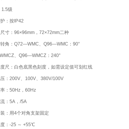
1.5级
护：按IP42
尺寸：96×96mm，72×72mm二种
转角：Q72—WMC、Q96—WMC：90°
WMCZ、Q96—WMCZ：240°
标度尺：白色底黑色刻度，如需设定值可划红线
：200V、100V、380V/100V
率：50Hz，60Hz
流：5A，/5A
装：用4个对角支架固定
：-25 ～ +55℃