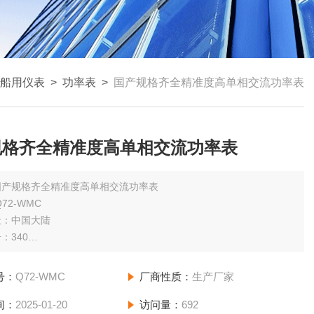
船用仪表
>
功率表
>
国产规格齐全精准度高单相交流功率表
规格齐全精准度高单相交流功率表
国产规格齐全精准度高单相交流功率表
72-WMC
址：中国大陆
：340
绍：
WMC单相功率表
号：
Q72-WMC
厂商性质：
生产厂家
.5级
间：
2025-01-20
访问量：
692