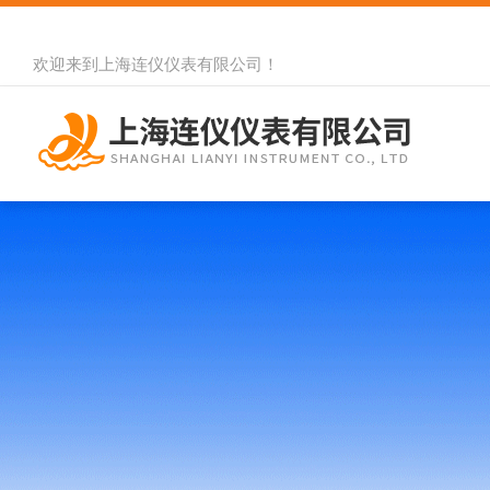
欢迎来到
上海连仪仪表有限公司
！