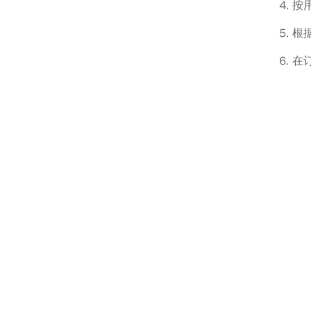
⒋ 按
⒌ 
⒍ 在