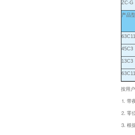
ZC-G
产品
63C1
45C3
13C3
63C1
按用
⒈ 带
⒉ 
⒊ 根