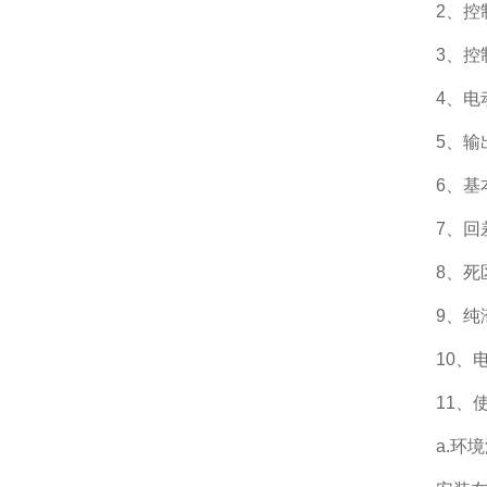
2、控制
3、控
4、电
5、输
6、基
7、回差
8、死
9、纯
10、电
11、
a.环