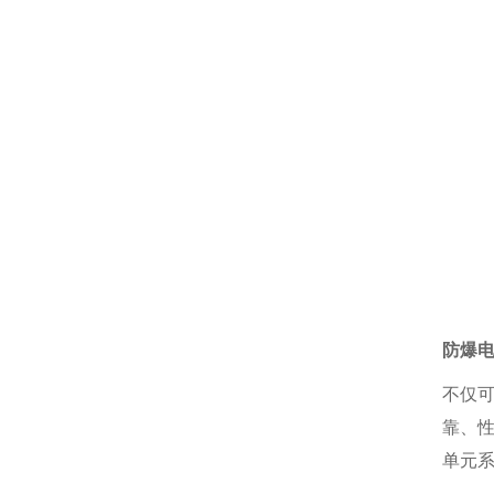
防爆
不仅可
靠、
单
元