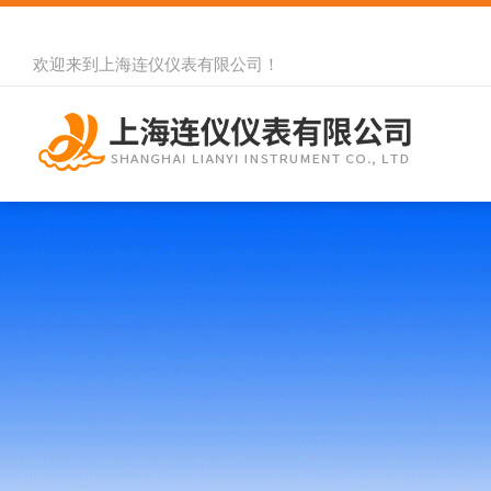
欢迎来到
上海连仪仪表有限公司
！