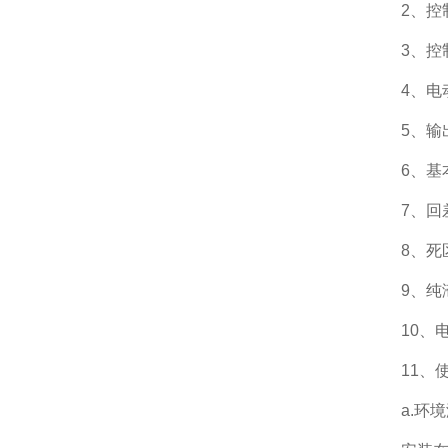
2、控制
3、控
4、电
5、输
6、基
7、回差
8、死
9、纯
10、电
11、
a.环