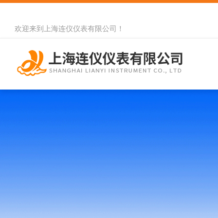
欢迎来到
上海连仪仪表有限公司
！