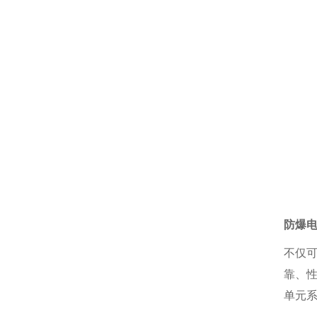
防爆
不仅可
靠、
单
元