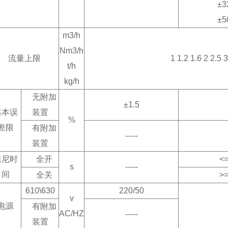
±3
±5
m3/h
Nm3/h
流量上限
1 1.2 1.6 2 2.5 
t/h
kg/h
无附加
±1.5
基本误
装置
%
差限
有附加
-----
装置
阻尼时
全开
<
s
-----
间
全关
>
610\630
220/50
v
电源
有附加
AC/HZ
-----
装置