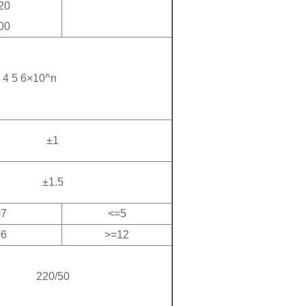
20
00
3 4 5 6×10^n
±1
±1.5
=7
<=5
=6
>=12
220/50