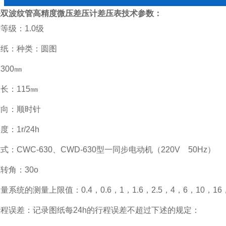
表双波纹管高精度微压差压计差压表
技术参数：
等级：1.0级
图纸：种类：圆图
300㎜
长：115㎜
方向：顺时针
：1r/24h
式：CWC-630、CWD-630型一同步电动机（220V 50Hz）
转角：30o
量系统的测量上限值：0.4，0.6，1，1.6，2.5，4，6，10，16，
程误差：记录图纸每24h的行程误差不超过下述的规定：