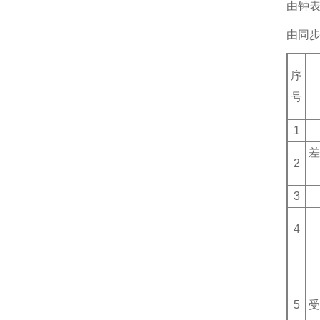
由钟表
由同步
序
号
1
差
2
3
4
5
受