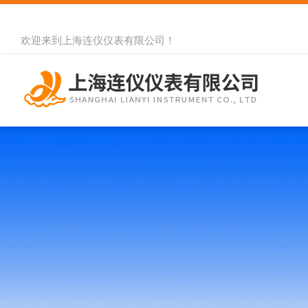
欢迎来到
上海连仪仪表有限公司
！