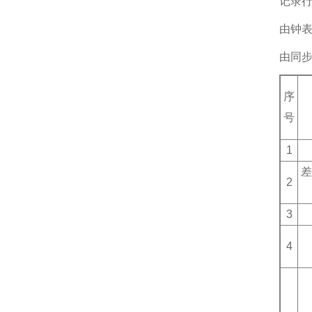
记录行
由钟表
由同步
序
号
1
差
2
3
4