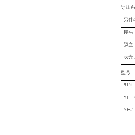
导压
另件
接头
膜盒
表壳
型号
型号
YE-1
YE-1