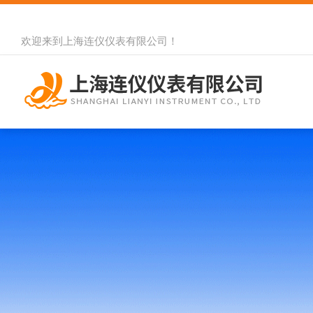
欢迎来到
上海连仪仪表有限公司
！