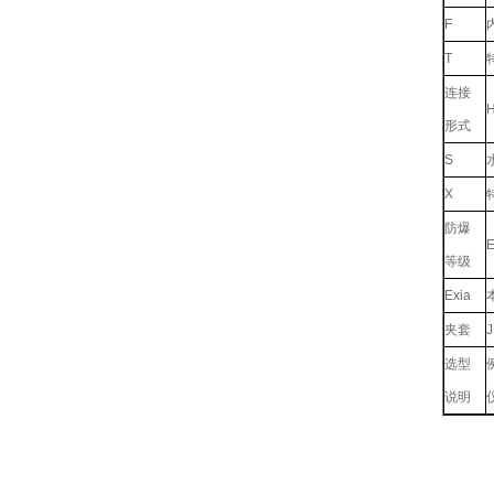
F
T
连接
形式
S
X
防爆
E
等级
Exia
夹套
J
选型
说明