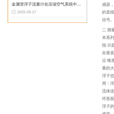
金属管浮子流量计在压缩空气系统中的能效分析：原理与技术的深度科普
感器
2025-09-17
的直线
信号
二 测
本系
指 示
在垂直
沿 锥
量的大
浮子也
用：浮
流体连
环形
浮子
感器