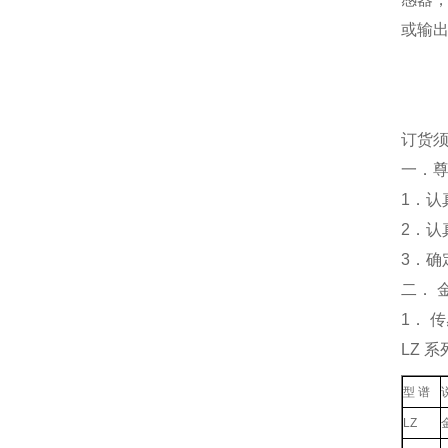
或输出
订货
一．
1．
2．
3．
二． 
1． 
LZ 
型 谱
LZ