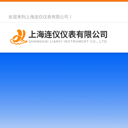
欢迎来到
上海连仪仪表有限公司
！