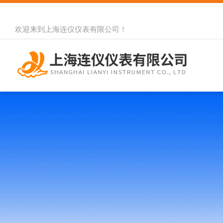
欢迎来到
上海连仪仪表有限公司
！