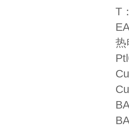
T
E
热
Pt
Cu
C
B
B