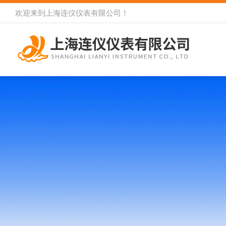
欢迎来到
上海连仪仪表有限公司
！