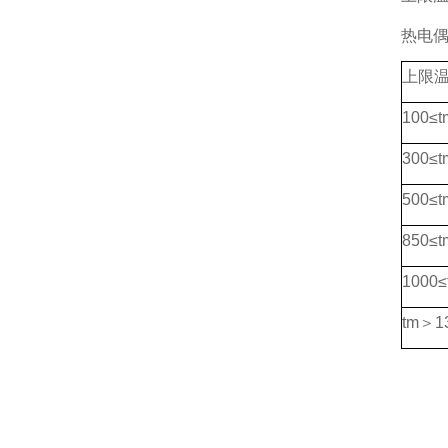
热电
上限温
100≤
300≤
500≤
850≤
1000
tm＞1