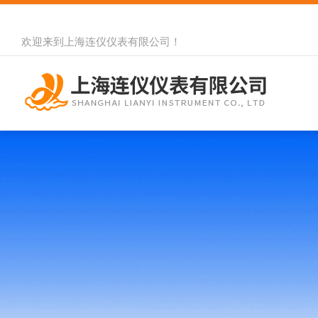
欢迎来到
上海连仪仪表有限公司
！