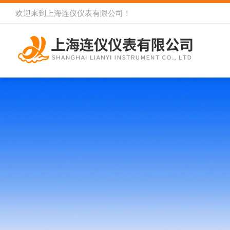
欢迎来到
上海连仪仪表有限公司
！