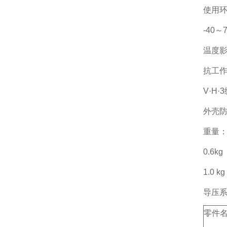
使用环
-40
温度影
抗工作
V·H
外壳防
重量：0.
0.6kg
1.0 kg
导压
零件