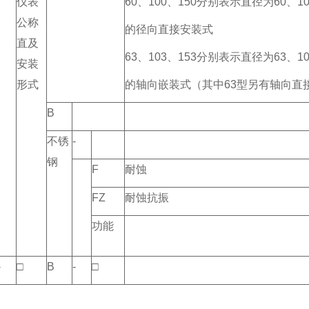
仪表
60、100、150分别表示直径为60、10
公称
的径向直接安装式
直及
63、103、153分别表示直径为63、10
安装
形式
的轴向嵌装式（其中63型另有轴向直
B
不锈
-
钢
F
耐蚀
FZ
耐蚀抗振
功能
-
□
B
-
□