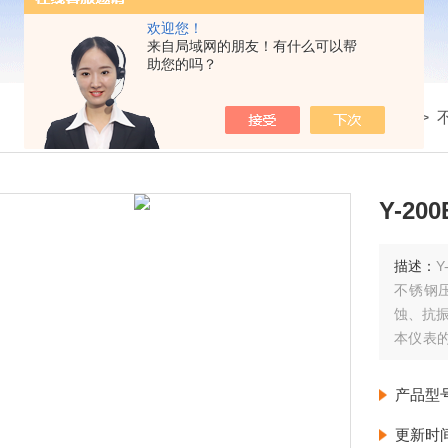
欢迎您！
来自局域网的朋友！有什么可以帮
助您的吗？
我的位置：
首页
>
产品展示
>
压力仪表
>
Y-2
描述：
不锈钢
蚀、抗
本仪表
定性，
表实现
产品型
更新时