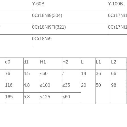
Y-60B
Y-100B、
0Cr18Ni9(304)
0Cr17Ni
管
0Cr18Ni9Ti(321)
0Cr17Ni
0Cr18Ni9
d0
d1
H1
H2
L
L1
L2
76
4.5
≤60
/
14
36
66
116
4.8
≤100
≤35
20
50
98
165
5.8
≤125
≤60