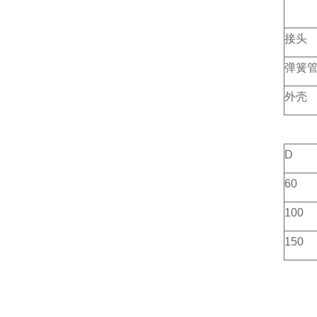
接头
弹簧
外壳
D
60
100
150