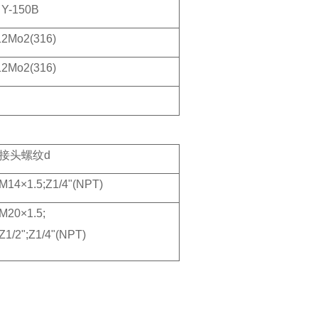
Y-150B
12Mo2(316)
12Mo2(316)
接头螺纹d
M14×1.5;Z1/4"(NPT)
M20×1.5;
Z1/2";Z1/4"(NPT)