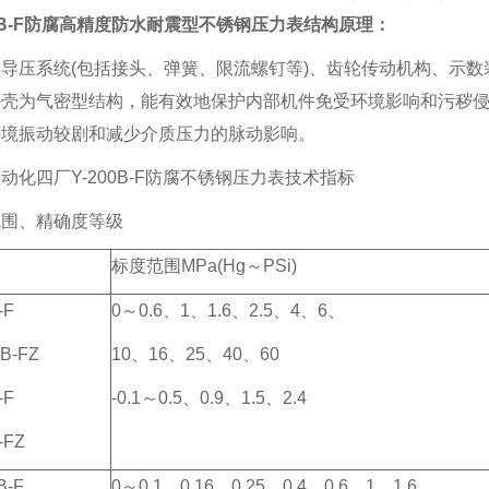
00B-F防腐高精度防水耐震型不锈钢压力表
结构原理：
导压系统(包括接头、弹簧、限流螺钉等)、齿轮传动机构、示数装
壳为气密型结构，能有效地保护内部机件免受环境影响和污秽侵
环境振动较剧和减少介质压力的脉动影响。
动化四厂Y-200B-F防腐不锈钢压力表技术指标
范围、精确度等级
标度范围MPa(Hg～PSi)
-F
0～0.6、1、1.6、2.5、4、6、
B-FZ
10、16、25、40、60
-F
-0.1～0.5、0.9、1.5、2.4
-FZ
B-F
0～0.1、0.16、0.25、0.4、0.6、1、1.6