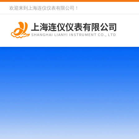
欢迎来到
上海连仪仪表有限公司
！