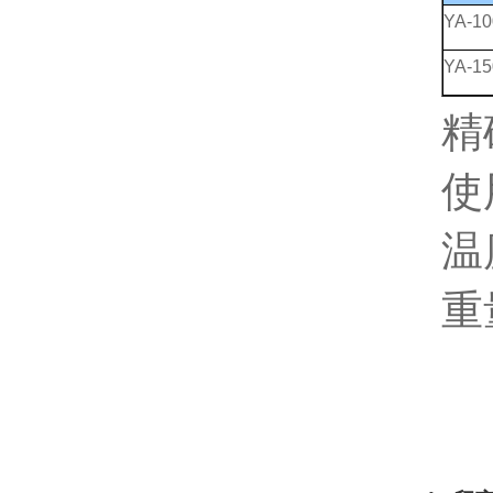
YA-10
YA-15
精
使
温
重量