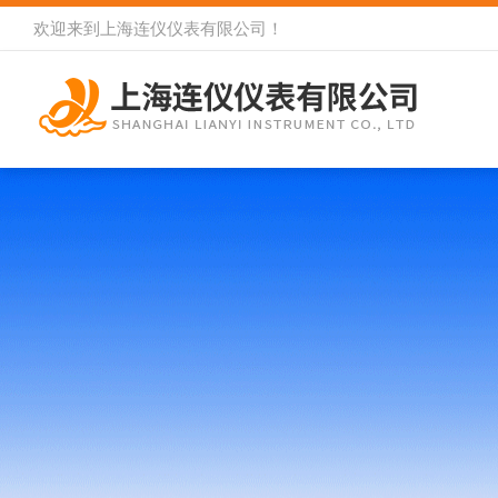
欢迎来到
上海连仪仪表有限公司
！