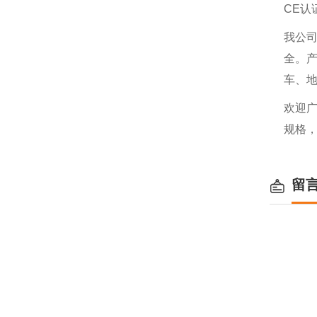
CE认
我公
全。
车、
欢迎
规格
留