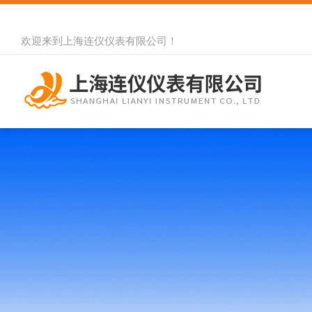
欢迎来到
上海连仪仪表有限公司
！