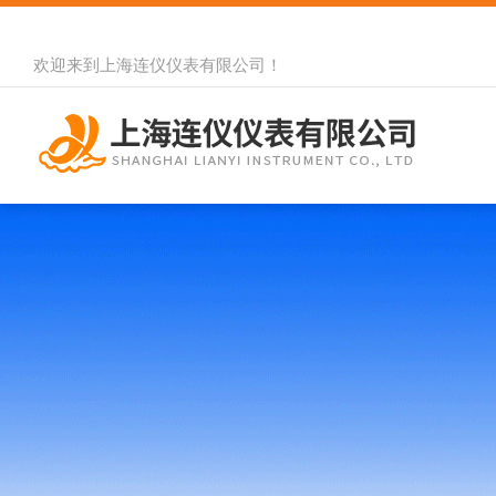
欢迎来到
上海连仪仪表有限公司
！