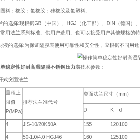
垫圈料：橡胶；氟橡胶；硅橡胶及氟塑料。
兰的选择:现根据GB（中国）、HGJ（化工部）、DIN（德国）、J
成常用法兰系列标准。供用户选用。也可以接受用户其他规格的
封液的选择:为保证隔膜表使用可靠性和安全性，应根据不同用
简单稳定性好耐高温隔膜不锈钢压力表
技术参数：
开式突面法兰
量程上
突面法兰尺寸（mm）
限值
推荐法兰准代号
D
K
d
P(MPa)
4
JIS-10/20K50A
155
120
100
4
50-1.0/4.0 HGJ46
160
125
100