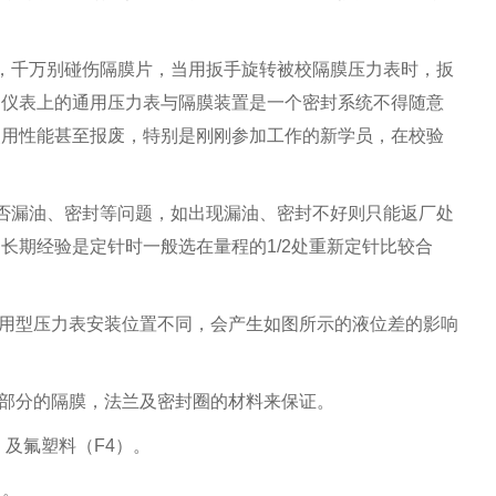
，千万别碰伤隔膜片，当用扳手旋转被校隔膜压力表时，扳
为仪表上的通用压力表与隔膜装置是一个密封系统不得随意
使用性能甚至报废，特别是刚刚参加工作的新学员，在校验
否漏油、密封等问题，如出现漏油、密封不好则只能返厂处
长期经验是定针时一般选在量程的1/2处重新定针比较合
通用型压力表安装位置不同，会产生如图所示的液位差的影响
触部分的隔膜，法兰及密封圈的材料来保证。
Ta）及氟塑料（F4）。
）。