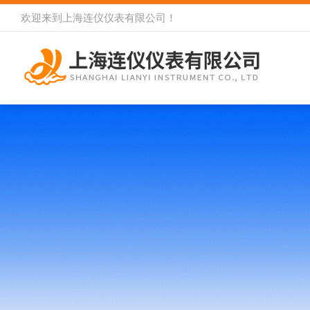
欢迎来到
上海连仪仪表有限公司
！