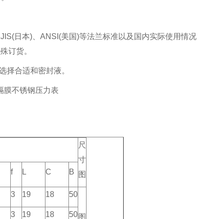
IS(日本)、ANSI(美国)等法兰标准以及国内实际使用情况
特殊订货。
途选择合适和密封液。
尺
寸
f
L
C
B
图
3
19
18
50
3
19
18
50
图