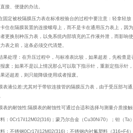
是直接、便捷的办法。
）在固定被校隔膜压力表在标准校验台的过程中要注意：轻拿轻放
须卡住在隔膜装置的连接螺母上，而不是卡在通用压力表上，因
或者更换别种压力表，以免系统内部填充的工作液外泄，而影响
压力表之前，这条必须交代清楚。
）结果处理：在升压过程中，与标准表比较，如果超差，先检查是
报废；如果不是以上情况那么可以取下指示针，重新定指示针，
如果还超差，则只能降级使用或者报废。
隔膜表液位差:尤其对于带软连接管的隔膜压力表，由于受压部与
。
膜表的耐蚀性:隔膜表的耐蚀性可通过合适和选择与测量介质接
料：0Cr17il12M02(316)；蒙乃尔合金（Cu30Ni70）；钽（
料：不锈钢0Cr17il12M02(316)；不锈钢内衬氟塑料（316+F4