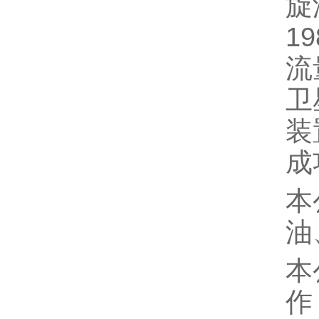
旋
1
流
卫
装
成
本
油
本
作