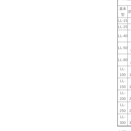
基本
型
LL-15
LL-25
LL-40
LL-50
LL-80
LL-
100
LL-
150
LL-
200
LL-
250
LL-
300