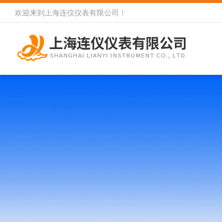
欢迎来到
上海连仪仪表有限公司
！