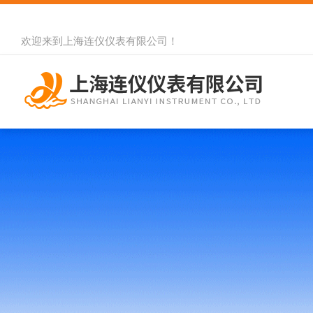
欢迎来到
上海连仪仪表有限公司
！