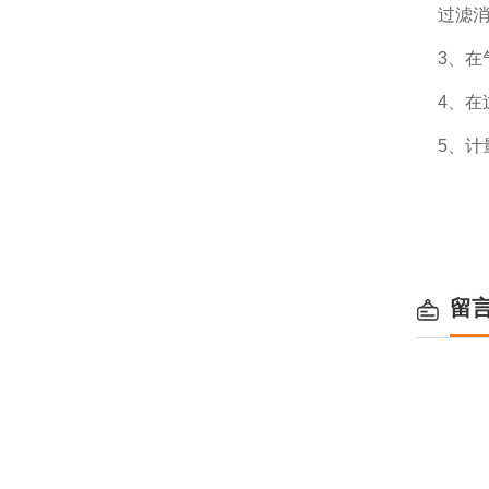
过滤
3
、在
4
、在
5
、计
留