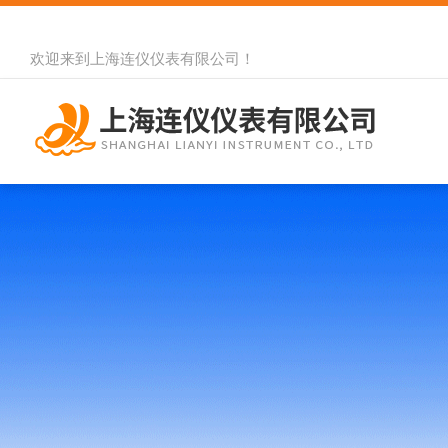
欢迎来到
上海连仪仪表有限公司
！