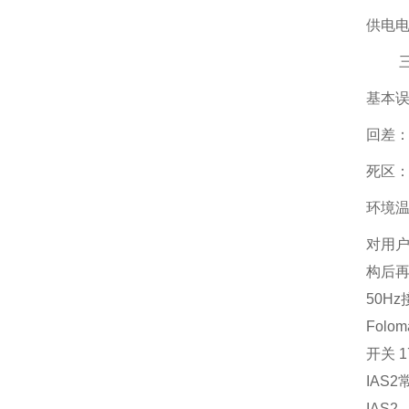
供电电
三相A
基本误
回差：
死区：1
环境温
对用
构后再
50H
Fol
开关 
IAS2
IAS