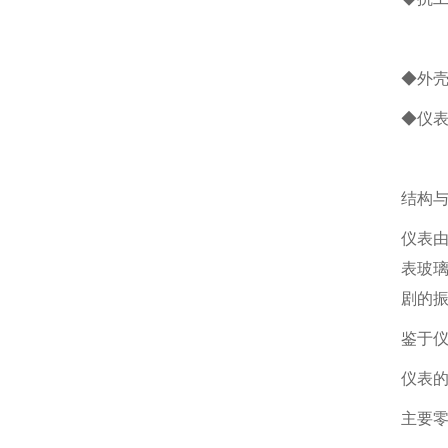
抗振
◆外壳
◆仪表
抗振型
结构
仪表
表玻
剧的
鉴于
仪表
主要