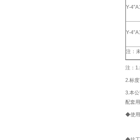
Y-4″A
Y-4″A
注：
注：1
2.标度
3.本
配套
◆使用
抗振
◆抗工