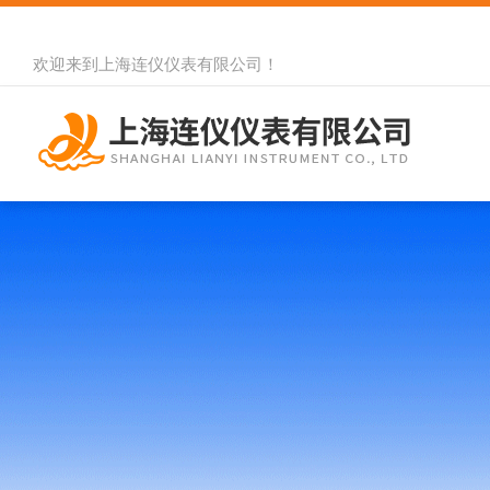
欢迎来到
上海连仪仪表有限公司
！