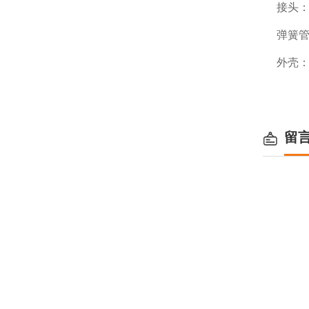
接头：
弹簧管：
外壳：0
留