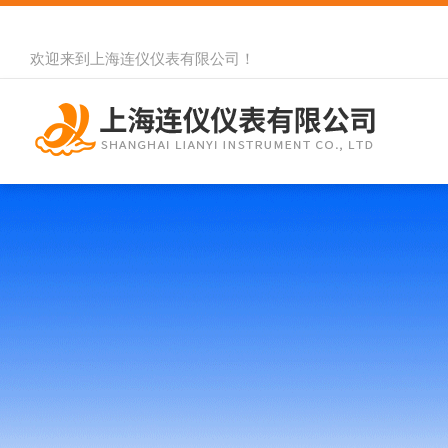
欢迎来到
上海连仪仪表有限公司
！