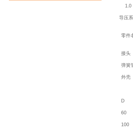
1.0 k
导压
零件
接头
弹簧
外壳
D
60
100