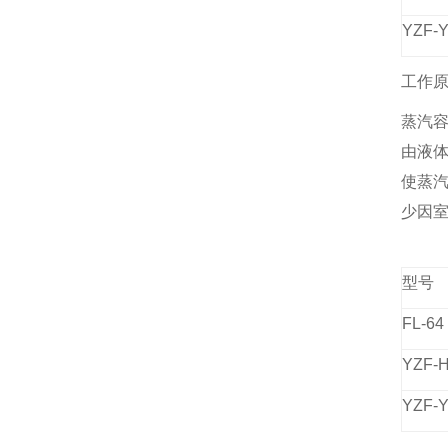
YZF-
工作
蒸汽
由液
使蒸
少因
型号
FL-64
YZF-
YZF-