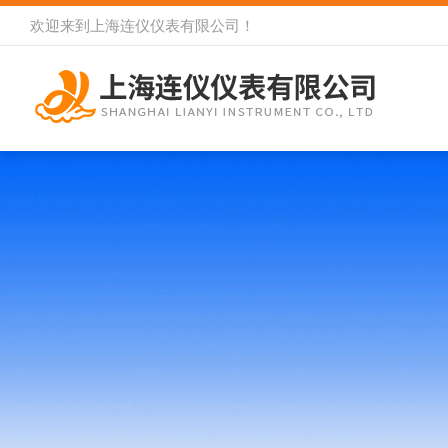
欢迎来到
上海连仪仪表有限公司
！