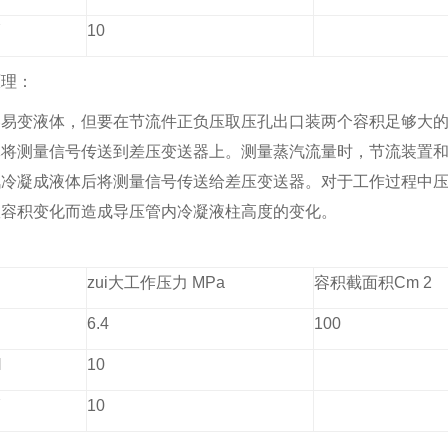
Y
10
原理：
容易变液体，但要在节流件正负压取压孔出口装两个容积足够大
体将测量信号传送到差压变送器上。测量蒸汽流量时，节流装置
汽冷凝成液体后将测量信号传送给差压变送器。对于工作过程中
室容积变化而造成导压管内冷凝液柱高度的变化。
zui大工作压力 MPa
容积截面积Cm 2
6.4
100
H
10
Y
10