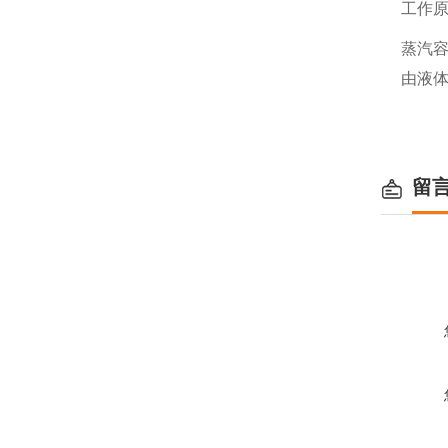
工作
蒸汽
由液
留