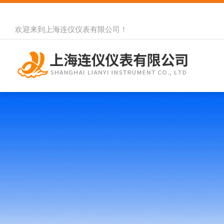
欢迎来到
上海连仪仪表有限公司
！