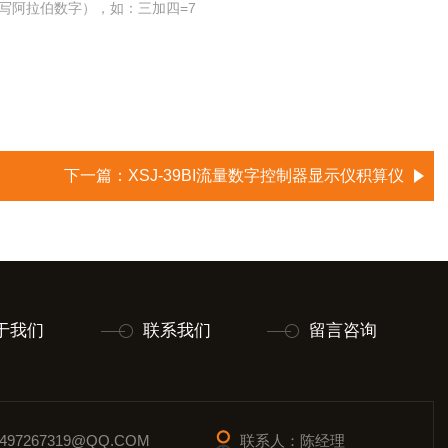
写阿拉伯数字），如：三加四=7
下一篇：
XSJ-39BI流量数字控制器显示仪积算仪
于我们
联系我们
留言咨询
97267319@QQ.COM
联系人：陈经理