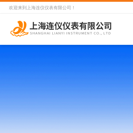
欢迎来到
上海连仪仪表有限公司
！