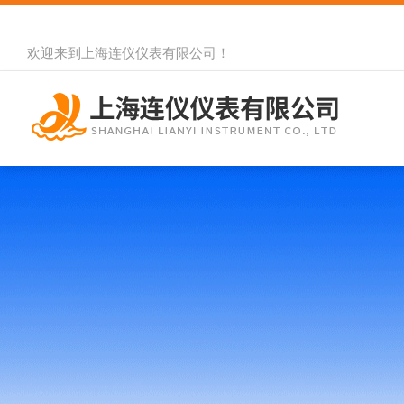
欢迎来到
上海连仪仪表有限公司
！