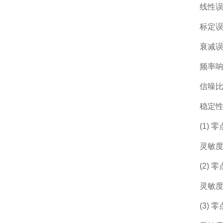
线性误
标定误差
衰减误
频率响
信噪比
稳定性
(1) 
灵敏度温
(2) 零
灵敏度漂
(3) 