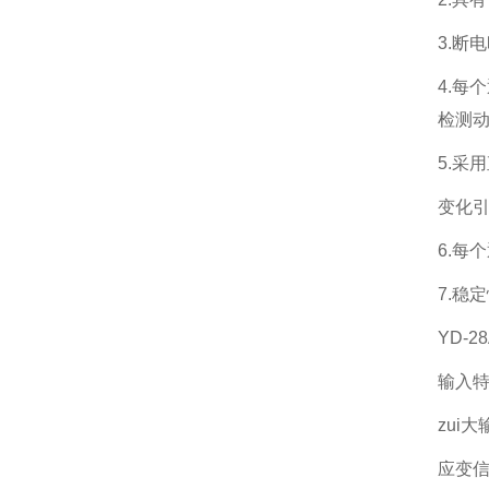
3.断
4.每
检测
5.采
变化
6.每
7.稳
YD-
输入
zui大
应变信号