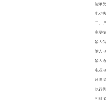
能承
电动
二、 
主要
输入信号
输入电
输入通
电源电压
环境温
执行机
相对湿