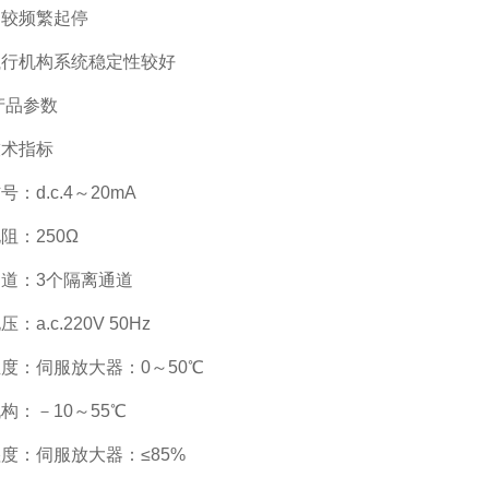
受较频繁起停
执行机构系统稳定性较好
产品参数
技术指标
：d.c.4～20mA
阻：250Ω
道：3个隔离通道
：a.c.220V 50Hz
度：伺服放大器：0～50℃
构：－10～55℃
度：伺服放大器：≤85%