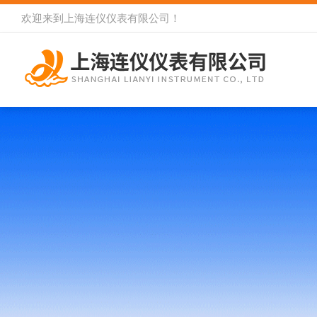
欢迎来到
上海连仪仪表有限公司
！