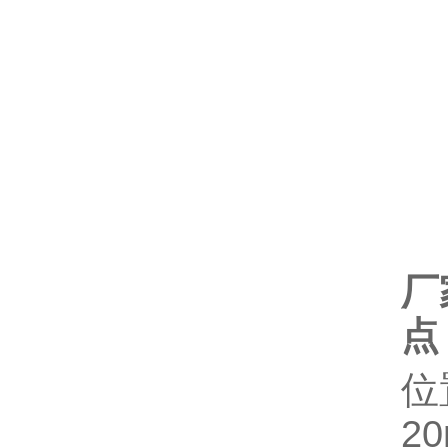
厂
点
位
2